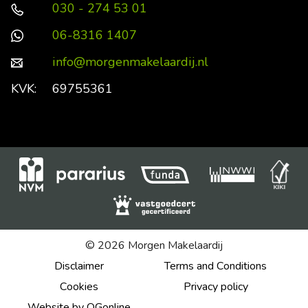
030 - 274 53 01
06-8316 1407
info@morgenmakelaardij.nl
KVK:
69755361
© 2026 Morgen Makelaardij
Disclaimer
Terms and Conditions
Cookies
Privacy policy
Website by OGonline