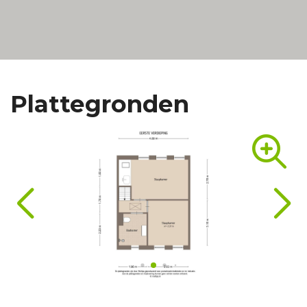
(inclusief badkamer);
- Gelegen in populaire Pijlsweerd: dichtbij dagelijkse
voorzieningen, uitvalswegen,
het centrum en Centraal Station;
- Oplevering in overleg (kan snel).
Plattegronden